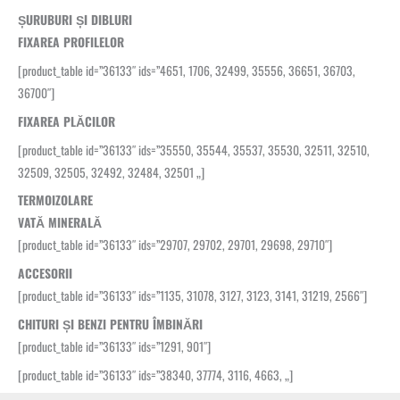
ȘURUBURI ȘI DIBLURI
FIXAREA PROFILELOR
[product_table id=”36133″ ids=”4651, 1706, 32499, 35556, 36651, 36703,
36700″]
FIXAREA PLĂCILOR
[product_table id=”36133″ ids=”35550, 35544, 35537, 35530, 32511, 32510,
32509, 32505, 32492, 32484, 32501 „]
TERMOIZOLARE
VATĂ MINERALĂ
[product_table id=”36133″ ids=”29707, 29702, 29701, 29698, 29710″]
ACCESORII
[product_table id=”36133″ ids=”1135, 31078, 3127, 3123, 3141, 31219, 2566″]
CHITURI ȘI BENZI PENTRU ÎMBINĂRI
[product_table id=”36133″ ids=”1291, 901″]
[product_table id=”36133″ ids=”38340, 37774, 3116, 4663, „]