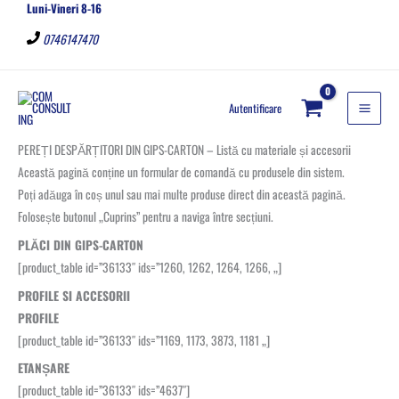
Luni-Vineri 8-16
Skip
to
0746147470
content
Autentificare
PEREȚI DESPĂRȚITORI DIN GIPS-CARTON – Listă cu materiale și accesorii
Această pagină conține un formular de comandă cu produsele din sistem.
Poți adăuga în coș unul sau mai multe produse direct din această pagină.
Folosește butonul „Cuprins” pentru a naviga între secțiuni.
PLĂCI DIN GIPS-CARTON
[product_table id=”36133″ ids=”1260, 1262, 1264, 1266, „]
PROFILE SI ACCESORII
PROFILE
[product_table id=”36133″ ids=”1169, 1173, 3873, 1181 „]
ETANȘARE
[product_table id=”36133″ ids=”4637″]