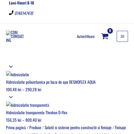
Luni-Vineri 8-16
Skip
Cantitate
C
to
Hidroizolatie
a
0746147470
content
super
u
flexibila
t
pentru
a
Autentificare
bai,
o
terase,
c
piscine,
a
bicomponenta
t
DSF
e
353
Hidroizolatie poliuretanica pe baza de apa DESMOFLEX AQUA
g
SUPER
100,48
lei
–
290,28
lei
o
ELASTIC
30
r
kg
i
Hidroizolatie transparenta Thrakon D-Flex
e
156,35
lei
–
809,40
lei
Prima pagină
/
Produse
/
Solutii si sisteme pentru constructii si finisaje
/
Finisaje