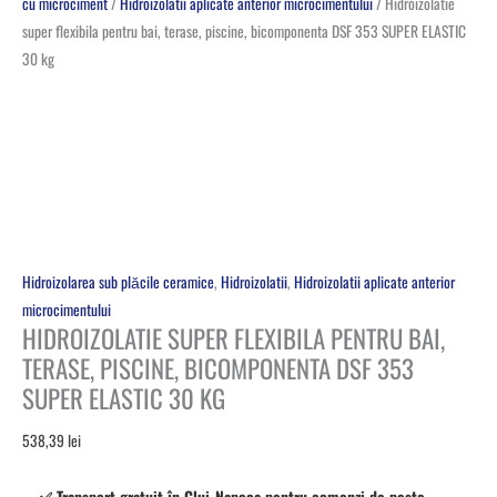
cu microciment
/
Hidroizolatii aplicate anterior microcimentului
/ Hidroizolatie
super flexibila pentru bai, terase, piscine, bicomponenta DSF 353 SUPER ELASTIC
30 kg
Hidroizolarea sub plăcile ceramice
,
Hidroizolatii
,
Hidroizolatii aplicate anterior
microcimentului
HIDROIZOLATIE SUPER FLEXIBILA PENTRU BAI,
TERASE, PISCINE, BICOMPONENTA DSF 353
SUPER ELASTIC 30 KG
538,39
lei
✅ Transport gratuit în Cluj-Napoca pentru comenzi de peste