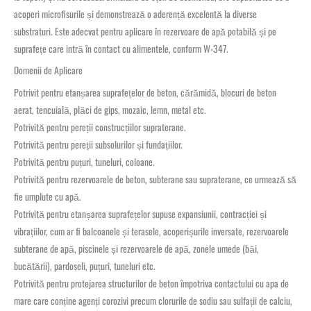
acoperi microfisurile și demonstrează o aderență excelentă la diverse
substraturi. Este adecvat pentru aplicare în rezervoare de apă potabilă și pe
suprafețe care intră în contact cu alimentele, conform W-347.
Domenii de Aplicare
Potrivit pentru etanșarea suprafețelor de beton, cărămidă, blocuri de beton
aerat, tencuială, plăci de gips, mozaic, lemn, metal etc.
Potrivită pentru pereții construcțiilor supraterane.
Potrivită pentru pereții subsolurilor și fundațiilor.
Potrivită pentru puțuri, tuneluri, coloane.
Potrivită pentru rezervoarele de beton, subterane sau supraterane, ce urmează să
fie umplute cu apă.
Potrivită pentru etanșarea suprafețelor supuse expansiunii, contracției și
vibrațiilor, cum ar fi balcoanele și terasele, acoperișurile inversate, rezervoarele
subterane de apă, piscinele și rezervoarele de apă, zonele umede (băi,
bucătării), pardoseli, puțuri, tuneluri etc.
Potrivită pentru protejarea structurilor de beton împotriva contactului cu apa de
mare care conține agenți corozivi precum clorurile de sodiu sau sulfații de calciu,