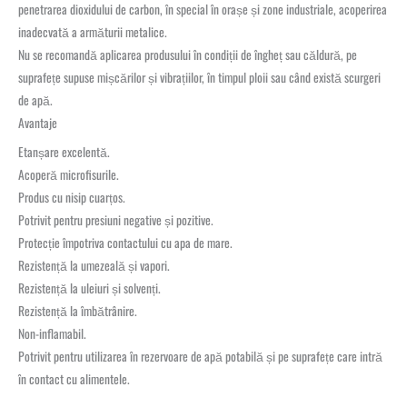
penetrarea dioxidului de carbon, în special în orașe și zone industriale, acoperirea
inadecvată a armăturii metalice.
Nu se recomandă aplicarea produsului în condiții de îngheț sau căldură, pe
suprafețe supuse mișcărilor și vibrațiilor, în timpul ploii sau când există scurgeri
de apă.
Avantaje
Etanșare excelentă.
Acoperă microfisurile.
Produs cu nisip cuarțos.
Potrivit pentru presiuni negative și pozitive.
Protecție împotriva contactului cu apa de mare.
Rezistență la umezeală și vapori.
Rezistență la uleiuri și solvenți.
Rezistență la îmbătrânire.
Non-inflamabil.
Potrivit pentru utilizarea în rezervoare de apă potabilă și pe suprafețe care intră
în contact cu alimentele.