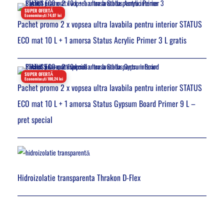
SUPER OFERTĂ
Economisești 74,07 lei
Pachet promo 2 x vopsea ultra lavabila pentru interior STATUS
ECO mat 10 L + 1 amorsa Status Acrylic Primer 3 L gratis
SUPER OFERTĂ
Economisești 100,24 lei
Pachet promo 2 x vopsea ultra lavabila pentru interior STATUS
ECO mat 10 L + 1 amorsa Status Gypsum Board Primer 9 L –
pret special
Hidroizolatie transparenta Thrakon D-Flex