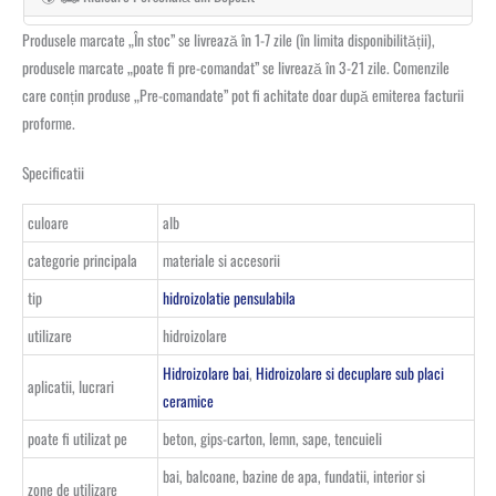
Produsele marcate „În stoc” se livrează în 1-7 zile (în limita disponibilității),
produsele marcate „poate fi pre-comandat” se livrează în 3-21 zile. Comenzile
care conțin produse „Pre-comandate” pot fi achitate doar după emiterea facturii
proforme.
Specificatii
culoare
alb
categorie principala
materiale si accesorii
tip
hidroizolatie pensulabila
utilizare
hidroizolare
Hidroizolare bai
,
Hidroizolare si decuplare sub placi
aplicatii, lucrari
ceramice
poate fi utilizat pe
beton, gips-carton, lemn, sape, tencuieli
bai, balcoane, bazine de apa, fundatii, interior si
zone de utilizare