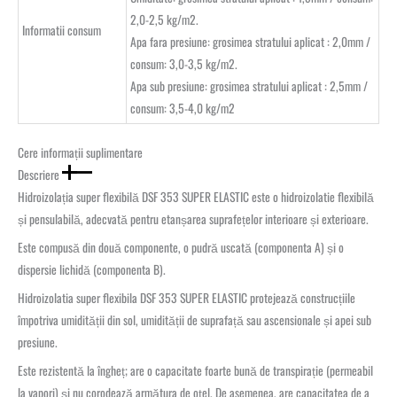
2,0-2,5 kg/m2.
Informatii consum
Apa fara presiune: grosimea stratului aplicat : 2,0mm /
consum: 3,0-3,5 kg/m2.
Apa sub presiune: grosimea stratului aplicat : 2,5mm /
consum: 3,5-4,0 kg/m2
Cere informații suplimentare
Descriere
Hidroizolația super flexibilă DSF 353 SUPER ELASTIC este o hidroizolatie flexibilă
și pensulabilă, adecvată pentru etanșarea suprafețelor interioare și exterioare.
Este compusă din două componente, o pudră uscată (componenta A) și o
dispersie lichidă (componenta B).
Hidroizolatia super flexibila DSF 353 SUPER ELASTIC protejează construcțiile
împotriva umidității din sol, umidității de suprafață sau ascensionale și apei sub
presiune.
Este rezistentă la îngheț; are o capacitate foarte bună de transpirație (permeabil
la vapori) și nu corodează armătura de oțel. De asemenea, are capacitatea de a