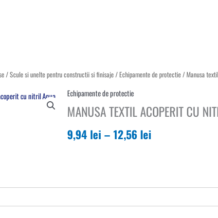
se
/
Scule si unelte pentru constructii si finisaje
/
Echipamente de protectie
/ Manusa textil
Echipamente de protectie
MANUSA TEXTIL ACOPERIT CU NI
9,94
lei
–
12,56
lei