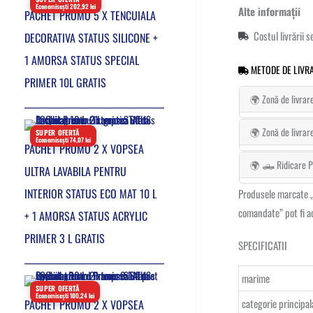
Economisești 202,92 lei
Alte informații
PACHET PROMO 5 X TENCUIALA
Costul livrării 
DECORATIVA STATUS SILICONE +
1 AMORSA STATUS SPECIAL
METODE DE LIVRA
PRIMER 10L GRATIS
🌍 Zonă de livrar
🌍 Zonă de livrar
SUPER OFERTĂ
Economisești 74,07 lei
PACHET PROMO 2 X VOPSEA
🌍 🛻 Ridicare Pe
ULTRA LAVABILA PENTRU
INTERIOR STATUS ECO MAT 10 L
Produsele marcate „Î
comandate” pot fi a
+ 1 AMORSA STATUS ACRYLIC
PRIMER 3 L GRATIS
SPECIFICATII
marime
SUPER OFERTĂ
Economisești 100,24 lei
categorie principal
PACHET PROMO 2 X VOPSEA