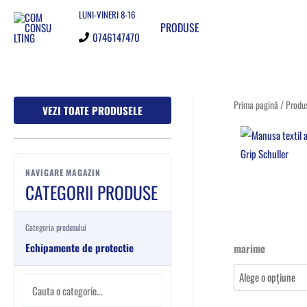
Skip
C
LUNI-VINERI 8-16
PRODUSE
to
a
0746147470
content
u
t
a
Cantitate
Prima pagină
/
Produ
VEZI TOATE PRODUSELE
o
Manusa
c
textil
a
acoperit
t
NAVIGARE MAGAZIN
cu
CATEGORII PRODUSE
e
nitril
g
Aqua
Categoria produsului
Grip
o
Echipamente de protectie
marime
Schuller
r
i
e