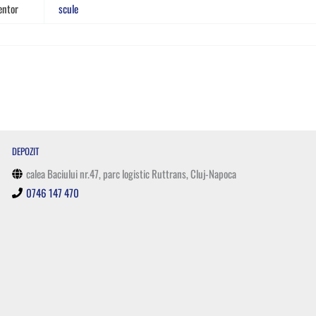
entor
scule
DEPOZIT
calea Baciului nr.47, parc logistic Ruttrans, Cluj-Napoca
0746 147 470