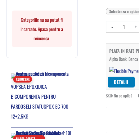
Selecteaza o optiu
Categoriile nu au putut fi
-
+
incarcate. Apasa pentru a
reincerca.
PLATA IN RATE 
Alpha Bank, Banca T
REDUCERE
DETALII
VOPSEA EPOXIDICA
SKU:
Nu se aplică
BICOMPONENTA PENTRU
PARDOSELI STATUSPOX EC-700
12+2,5KG
SUPER OFERTĂ