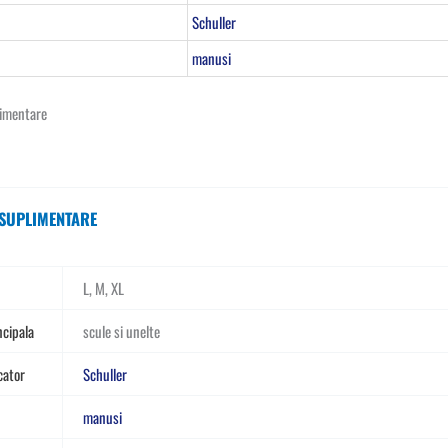
Schuller
manusi
limentare
 SUPLIMENTARE
L, M, XL
ncipala
scule si unelte
cator
Schuller
manusi