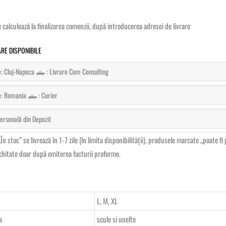
se calculează la finalizarea comenzii, după introducerea adresei de livrare
RE DISPONIBILE
e: Cluj-Napoca 🛻 : Livrare Com Consulting
e: Romania 🛻 : Curier
rsonală din Depozit
n stoc” se livrează în 1-7 zile (în limita disponibilității), produsele marcate „poate 
chitate doar după emiterea facturii proforme.
L, M, XL
a
scule si unelte