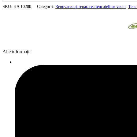
SKU:
HA 10200
Categorii:
Renovarea și repararea tencuielilor vechi
,
Tencu
Alte informații