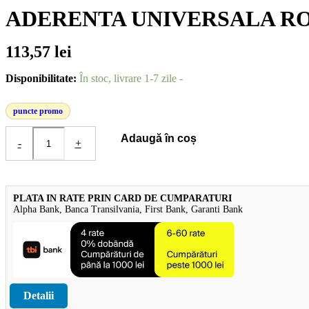
ADERENTA UNIVERSALA RO
113,57
lei
Disponibilitate:
În stoc, livrare 1-7 zile -
puncte promo
Cantitate
Adaugă în coș
-
+
Masa
de
spaclu
de
renovare
PLATA IN RATE PRIN CARD DE CUMPARATURI
si
Alpha Bank, Banca Transilvania, First Bank, Garanti Bank
aderenta
universala
ROFIX
RENOSTAR
25
kg
Detalii