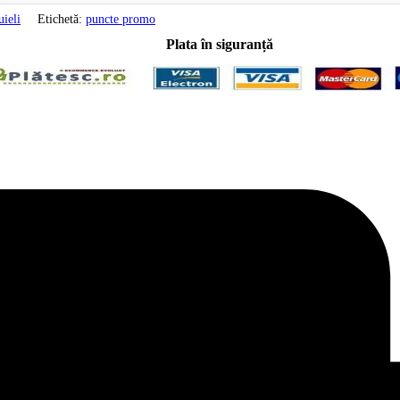
ieli
Etichetă:
puncte promo
Plata în siguranță