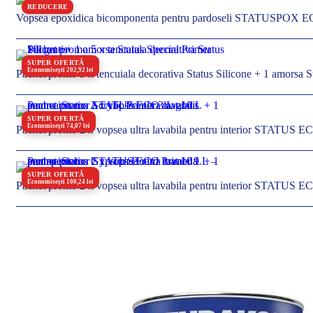
REDUCERE
Vopsea epoxidica bicomponenta pentru pardoseli STATUSPOX 
SUPER OFERTĂ
Economisești 202,92 lei
Pachet promo 5 x tencuiala decorativa Status Silicone + 1 amorsa St
SUPER OFERTĂ
Economisești 74,07 lei
Pachet promo 2 x vopsea ultra lavabila pentru interior STATUS EC
SUPER OFERTĂ
Economisești 100,24 lei
Pachet promo 2 x vopsea ultra lavabila pentru interior STATUS E