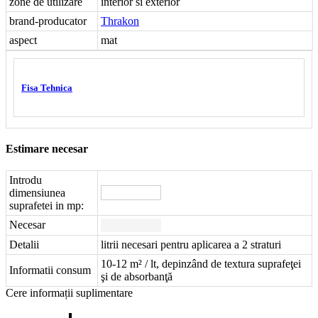
zone de utilizare
interior si exterior
brand-producator
Thrakon
aspect
mat
Fisa Tehnica
Estimare necesar
Introdu
dimensiunea
suprafetei in mp:
Necesar
Detalii
litrii necesari pentru aplicarea a 2 straturi
10-12 m² / lt, depinzând de textura suprafeţei
Informatii consum
şi de absorbanţă
Cere informații suplimentare