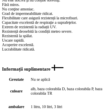
Nu este nocivă şi nu conține solvenţi.
Fără miros.
Nu conţine amoniac.
Grad de impermeabilitate ridicat.
Flexibilitate care asigură rezistență la microfisuri.
Capacitate excelentă de respiraţie a suprafeţelor.
Extrem de rezistentă la radiații UV.
Rezistență deosebită la condiții meteo severe.
Rezistentă la spălat.
Uscare rapidă.
Acoperire excelentă.
Lucrabilitate ridicată.
Informații suplimentare
Greutate
Nu se aplică
alb, baza colorabila D, baza colorabila P, baza
culoare
colorabila TR
ambalare
1 litru, 10 litri, 3 litri