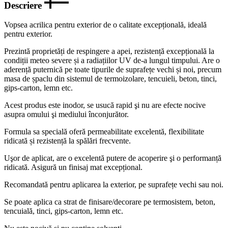
Descriere
Vopsea acrilica pentru exterior de o calitate excepțională, ideală
pentru exterior.
Prezintă proprietăți de respingere a apei, rezistență excepțională la
condiții meteo severe și a radiațiilor UV de-a lungul timpului. Are o
aderență puternică pe toate tipurile de suprafețe vechi și noi, precum
masa de șpaclu din sistemul de termoizolare, tencuieli, beton, tinci,
gips-carton, lemn etc.
Acest produs este inodor, se usucă rapid şi nu are efecte nocive
asupra omului şi mediului înconjurător.
Formula sa specială oferă permeabilitate excelentă, flexibilitate
ridicată și rezistență la spălări frecvente.
Uşor de aplicat, are o excelentă putere de acoperire şi o performanță
ridicată. Asigură un finisaj mat excepțional.
Recomandată pentru aplicarea la exterior, pe suprafețe vechi sau noi.
Se poate aplica ca strat de finisare/decorare pe termosistem, beton,
tencuială, tinci, gips-carton, lemn etc.