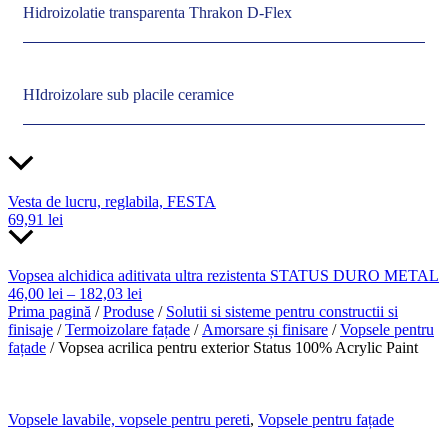
Hidroizolatie transparenta Thrakon D-Flex
HIdroizolare sub placile ceramice
Vesta de lucru, reglabila, FESTA
69,91
lei
Vopsea alchidica aditivata ultra rezistenta STATUS DURO METAL
46,00
lei
–
182,03
lei
Prima pagină
/
Produse
/
Solutii si sisteme pentru constructii si
finisaje
/
Termoizolare fațade
/
Amorsare și finisare
/
Vopsele pentru
fațade
/ Vopsea acrilica pentru exterior Status 100% Acrylic Paint
Vopsele lavabile, vopsele pentru pereti
,
Vopsele pentru fațade