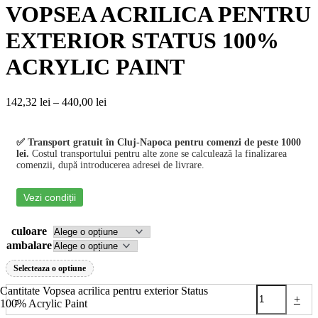
VOPSEA ACRILICA PENTRU
EXTERIOR STATUS 100%
ACRYLIC PAINT
142,32
lei
–
440,00
lei
✅ Transport gratuit în Cluj-Napoca pentru comenzi de peste 1000
lei.
Costul transportului pentru alte zone se calculează la finalizarea
comenzii, după introducerea adresei de livrare.
Vezi condiții
culoare
ambalare
Golește
Selecteaza o optiune
Cantitate Vopsea acrilica pentru exterior Status
-
+
100% Acrylic Paint