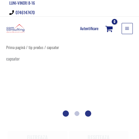
LUNI-VINERI 8-16
Skip
to
0746147470
content
Autentificare
Prima pagină
/ tip produs / capsator
capsator
FILTREAZA
RESETEAZA