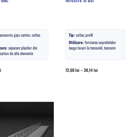
accesoriu gips-carton, coltar,
Tip:
coltar, profil
Utilizare:
formarea suprafetelor
zare:
separare placilor din
langa tocuri la tencuieli, tencuire
carton de alte elemente
i
12,60
lei
–
30,14
lei