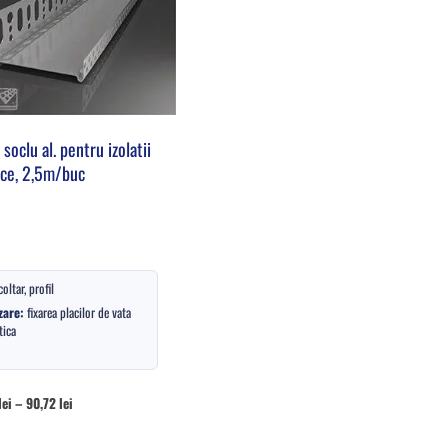
 soclu al. pentru izolatii
ce, 2,5m/buc
coltar, profil
zare:
fixarea placilor de vata
tica
lei
–
90,72
lei