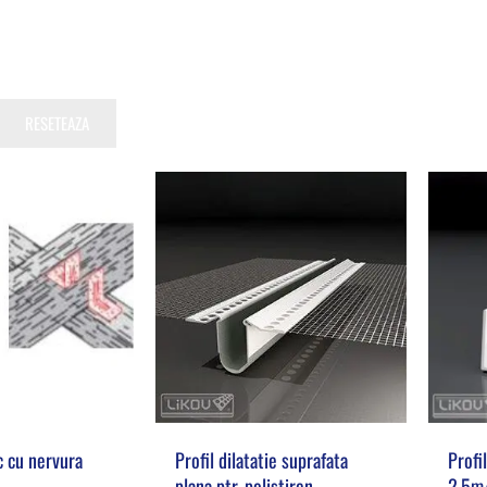
RESETEAZA
c cu nervura
Profil dilatatie suprafata
Profi
plana ptr. polistiren,
2.5m