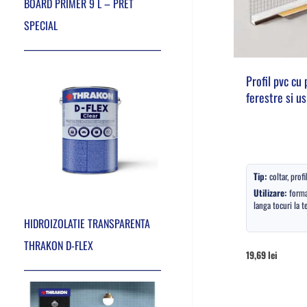
BOARD PRIMER 9 L – PRET
SPECIAL
Profil pvc cu
ferestre si u
Tip:
coltar, profi
Utilizare:
forma
langa tocuri la t
HIDROIZOLATIE TRANSPARENTA
THRAKON D-FLEX
19,69
lei