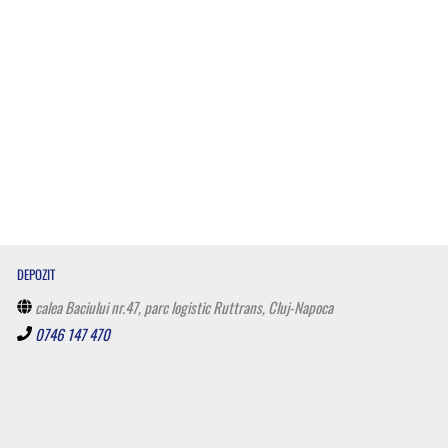
DEPOZIT
calea Baciului nr.47, parc logistic Ruttrans, Cluj-Napoca
0746 147 470