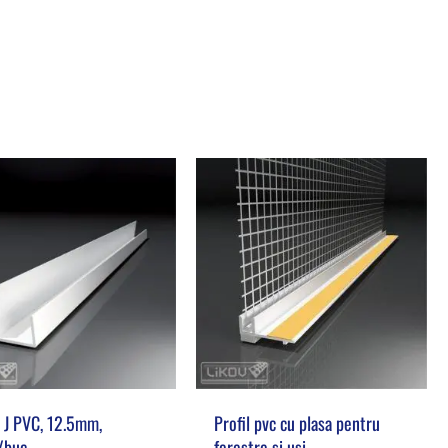
l J PVC, 12.5mm,
Profil pvc cu plasa pentru
/buc
ferestre si usi