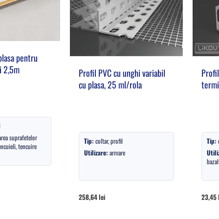
 plasa pentru
si 2,5m
Profil PVC cu unghi variabil
Profil
cu plasa, 25 ml/rola
termi
l
rea suprafetelor
Tip:
coltar, profil
Tip:
encuieli, tencuire
Utilizare:
armare
Utili
bazal
258,64
lei
23,45