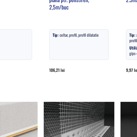
2,5m/buc
Tip:
coltar, profil, profil dilatatie
Tip:
profil
Utili
gips-
106,21
lei
9,97
le