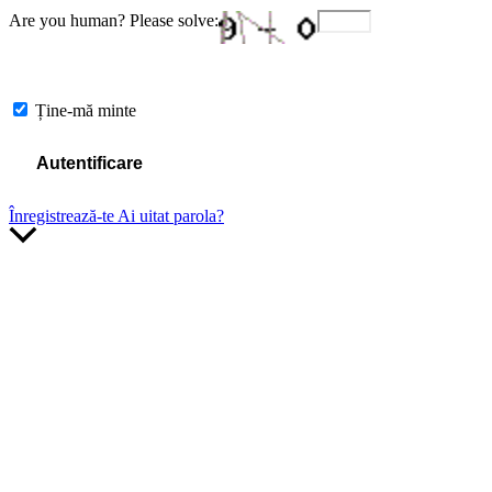
Are you human? Please solve:
Ține-mă minte
Înregistrează-te
Ai uitat parola?
Scroll
to
Top