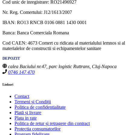
Cod unic de inregistrare: RO21496927
Nr. Reg. Comertului: J12/1613/2007
IBAN: RO13 RNCB 0106 0881 1430 0001
Banca: Banca Comerciala Romana
Cod CAEN: 4673 Comert cu ridicata al materialului lemnos si al
materialelor de constructii si echipamentelor sanitare
DEPOZIT
calea Baciului nr.47, parc logistic Ruttrans, Cluj-Napoca
0746 147 470
Linkuri
Contact
Termeni și Condiții
Politica de confidentialitate
Plată și livrare
Plata in rate
Politica de retur și retragere din contract
Protectia consumatorilor
Program fidelizare