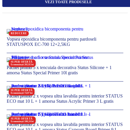
VEZI TOATE PRODUSELE
REDUCERE
Vopsea epoxidica bicomponenta pentru pardoseli
STATUSPOX EC-700 12+2,5KG
SUPER OFERTĂ
Economisești 202,92 lei
Pachet promo 5 x tencuiala decorativa Status Silicone + 1
amorsa Status Special Primer 10l gratis
SUPER OFERTĂ
Economisești 74,07 lei
Pachet promo 2 x vopsea ultra lavabila pentru interior STATUS
ECO mat 10 L + 1 amorsa Status Acrylic Primer 3 L gratis
SUPER OFERTĂ
Economisești 100,24 lei
Pachet promo 2 x vopsea ultra lavabila pentru interior STATUS
ECO mat 10 L + 1 amorsa Status Gypsum Board Primer 9 L –