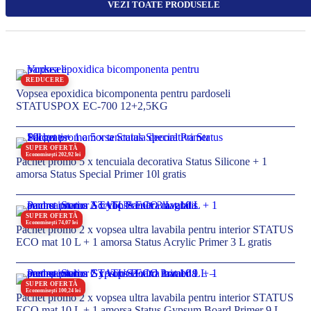
VEZI TOATE PRODUSELE
REDUCERE
Vopsea epoxidica bicomponenta pentru pardoseli
STATUSPOX EC-700 12+2,5KG
SUPER OFERTĂ
Economisești 202,92 lei
Pachet promo 5 x tencuiala decorativa Status Silicone + 1
amorsa Status Special Primer 10l gratis
SUPER OFERTĂ
Economisești 74,07 lei
Pachet promo 2 x vopsea ultra lavabila pentru interior STATUS
ECO mat 10 L + 1 amorsa Status Acrylic Primer 3 L gratis
SUPER OFERTĂ
Economisești 100,24 lei
Pachet promo 2 x vopsea ultra lavabila pentru interior STATUS
ECO mat 10 L + 1 amorsa Status Gypsum Board Primer 9 L –