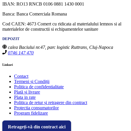
IBAN: RO13 RNCB 0106 0881 1430 0001
Banca: Banca Comerciala Romana
Cod CAEN: 4673 Comert cu ridicata al materialului lemnos si al
materialelor de constructii si echipamentelor sanitare
DEPOZIT
calea Baciului nr.47, parc logistic Ruttrans, Cluj-Napoca
0746 147 470
Linkuri
Contact
Termeni și Condiții
Politica de confidentialitate
Plată și livrare
Plata in rate
Politica de retur și retragere din contract
Protectia consumatorilor
Program fidelizare
Retrageți-vă din contract aici