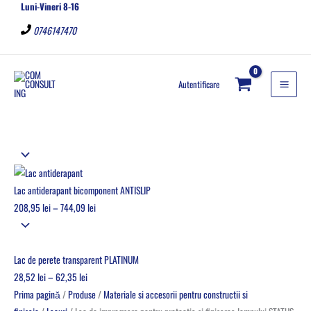
Luni-Vineri 8-16
Skip
Cantitate
C
to
Lac
a
0746147470
content
de
u
impregnare
t
pentru
a
Autentificare
protectia
o
si
c
finisarea
a
lemnului
t
STATUS
e
EVERWOOD
Lac antiderapant bicomponent ANTISLIP
g
208,95
lei
–
744,09
lei
o
r
i
Lac de perete transparent PLATINUM
e
28,52
lei
–
62,35
lei
Prima pagină
/
Produse
/
Materiale si accesorii pentru constructii si