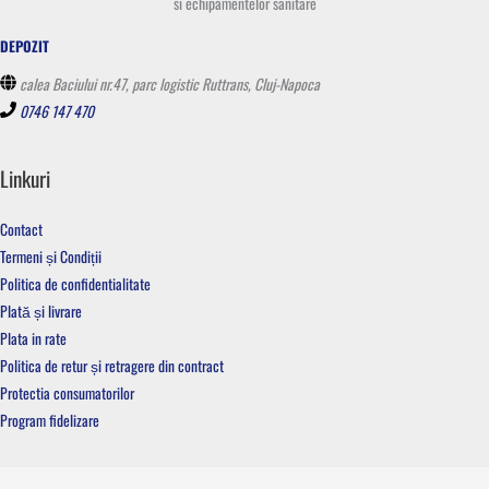
si echipamentelor sanitare
DEPOZIT
calea Baciului nr.47, parc logistic Ruttrans, Cluj-Napoca
0746 147 470
Linkuri
Contact
Termeni și Condiții
Politica de confidentialitate
Plată și livrare
Plata in rate
Politica de retur și retragere din contract
Protectia consumatorilor
Program fidelizare