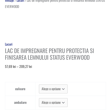
finisaje
/
Lacuri
/ Lac de impregnare pentru protectia si finisarea lemnului STATUS
EVERWOOD
Lacuri
LAC DE IMPREGNARE PENTRU PROTECTIA SI
FINISAREA LEMNULUI STATUS EVERWOOD
57,69
lei
–
209,27
lei
culoare
ambalare
Golește