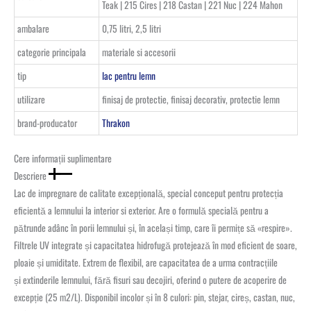
Teak | 215 Cires | 218 Castan | 221 Nuc | 224 Mahon
ambalare
0,75 litri, 2,5 litri
categorie principala
materiale si accesorii
tip
lac pentru lemn
utilizare
finisaj de protectie, finisaj decorativ, protectie lemn
brand-producator
Thrakon
Cere informații suplimentare
Descriere
Lac de impregnare de calitate excepțională, special conceput pentru protecția
eficientă a lemnului la interior si exterior. Are o formulă specială pentru a
pătrunde adânc în porii lemnului și, în același timp, care îi permițe să «respire».
Filtrele UV integrate și capacitatea hidrofugă protejează în mod eficient de soare,
ploaie și umiditate. Extrem de flexibil, are capacitatea de a urma contracțiile
și extinderile lemnului, fără fisuri sau decojiri, oferind o putere de acoperire de
excepție (25 m2/L). Disponibil incolor și în 8 culori: pin, stejar, cireș, castan, nuc,