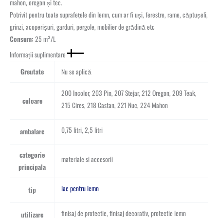
mahon, oregon și tec.
Potrivit pentru toate suprafețele din lemn, cum ar fi uși, ferestre, rame, căptușeli,
grinzi, acoperișuri, garduri, pergole, mobilier de grădină etc
Consum:
25 m²/L
Informații suplimentare
Greutate
Nu se aplică
200 Incolor, 203 Pin, 207 Stejar, 212 Oregon, 209 Teak,
culoare
215 Cires, 218 Castan, 221 Nuc, 224 Mahon
0,75 litri, 2,5 litri
ambalare
categorie
materiale si accesorii
principala
lac pentru lemn
tip
finisaj de protectie, finisaj decorativ, protectie lemn
utilizare